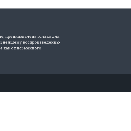
те, предназначена только для
альнейшему воспроизведению
е как с письменного